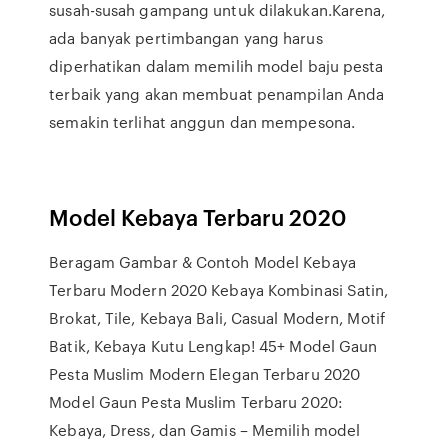
susah-susah gampang untuk dilakukan.Karena,
ada banyak pertimbangan yang harus
diperhatikan dalam memilih model baju pesta
terbaik yang akan membuat penampilan Anda
semakin terlihat anggun dan mempesona.
Model Kebaya Terbaru 2020
Beragam Gambar & Contoh Model Kebaya
Terbaru Modern 2020 Kebaya Kombinasi Satin,
Brokat, Tile, Kebaya Bali, Casual Modern, Motif
Batik, Kebaya Kutu Lengkap! 45+ Model Gaun
Pesta Muslim Modern Elegan Terbaru 2020
Model Gaun Pesta Muslim Terbaru 2020:
Kebaya, Dress, dan Gamis – Memilih model