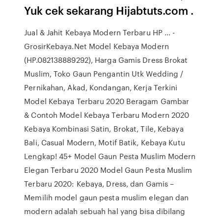
Yuk cek sekarang Hijabtuts.com ️.
Jual & Jahit Kebaya Modern Terbaru HP ... -
GrosirKebaya.Net Model Kebaya Modern
(HP.082138889292), Harga Gamis Dress Brokat
Muslim, Toko Gaun Pengantin Utk Wedding /
Pernikahan, Akad, Kondangan, Kerja Terkini
Model Kebaya Terbaru 2020 Beragam Gambar
& Contoh Model Kebaya Terbaru Modern 2020
Kebaya Kombinasi Satin, Brokat, Tile, Kebaya
Bali, Casual Modern, Motif Batik, Kebaya Kutu
Lengkap! 45+ Model Gaun Pesta Muslim Modern
Elegan Terbaru 2020 Model Gaun Pesta Muslim
Terbaru 2020: Kebaya, Dress, dan Gamis –
Memilih model gaun pesta muslim elegan dan
modern adalah sebuah hal yang bisa dibilang