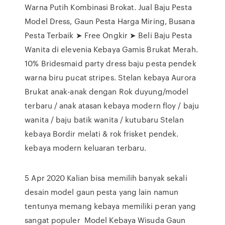
Warna Putih Kombinasi Brokat. Jual Baju Pesta
Model Dress, Gaun Pesta Harga Miring, Busana
Pesta Terbaik ➤ Free Ongkir ➤ Beli Baju Pesta
Wanita di elevenia Kebaya Gamis Brukat Merah.
10% Bridesmaid party dress baju pesta pendek
warna biru pucat stripes. Stelan kebaya Aurora
Brukat anak-anak dengan Rok duyung/model
terbaru / anak atasan kebaya modern floy / baju
wanita / baju batik wanita / kutubaru Stelan
kebaya Bordir melati & rok frisket pendek.
kebaya modern keluaran terbaru.
5 Apr 2020 Kalian bisa memilih banyak sekali
desain model gaun pesta yang lain namun
tentunya memang kebaya memiliki peran yang
sangat populer Model Kebaya Wisuda Gaun