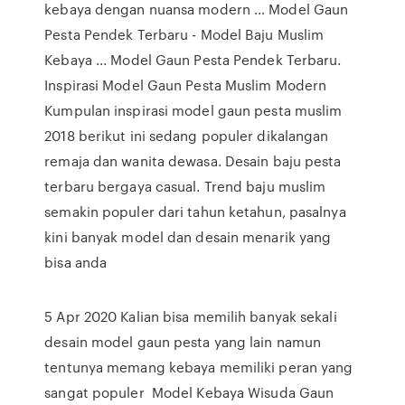
kebaya dengan nuansa modern … Model Gaun
Pesta Pendek Terbaru - Model Baju Muslim
Kebaya ... Model Gaun Pesta Pendek Terbaru.
Inspirasi Model Gaun Pesta Muslim Modern
Kumpulan inspirasi model gaun pesta muslim
2018 berikut ini sedang populer dikalangan
remaja dan wanita dewasa. Desain baju pesta
terbaru bergaya casual. Trend baju muslim
semakin populer dari tahun ketahun, pasalnya
kini banyak model dan desain menarik yang
bisa anda
5 Apr 2020 Kalian bisa memilih banyak sekali
desain model gaun pesta yang lain namun
tentunya memang kebaya memiliki peran yang
sangat populer Model Kebaya Wisuda Gaun