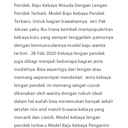
Pendek. Baju Kebaya Wisuda Dengan Lengan
Pendek Terbaik. Model Baju Kebaya Pendek
Terbaru. Untuk bagian bawahannya istri Pak
Jokowi yaitu Ibu Iriana kembali mempopulerkan
kebaya kutu yang sempat tenggelam pamornya
dengan bermunculannya model baju wanita
terkini . 28 Feb 2020 Kebaya lengan pendek
juga dibagi menjadi beberapa bagian jenis
modelnya. Bisa sepertiga dari lengan atau
memang seperempat mendekati Jenis kebaya
lengan pendek ini memang sangat cocok
dikenakan oleh wanita dengan tubuh ideal
dalam hal sudah bisa menemukan banyak sekali
setelan mix and match busana kebaya yang
menarik dan cantik. Model kebaya lengan
pendek terbaru Model Baju Kebaya Pengantin