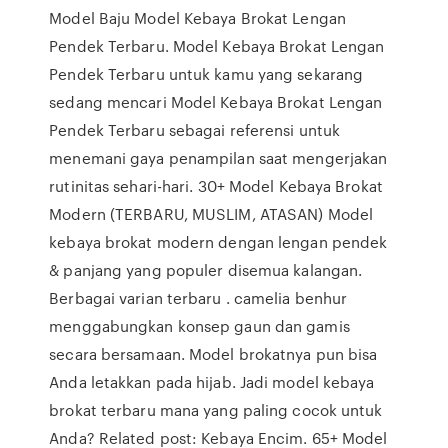
Model Baju Model Kebaya Brokat Lengan
Pendek Terbaru. Model Kebaya Brokat Lengan
Pendek Terbaru untuk kamu yang sekarang
sedang mencari Model Kebaya Brokat Lengan
Pendek Terbaru sebagai referensi untuk
menemani gaya penampilan saat mengerjakan
rutinitas sehari-hari. 30+ Model Kebaya Brokat
Modern (TERBARU, MUSLIM, ATASAN) Model
kebaya brokat modern dengan lengan pendek
& panjang yang populer disemua kalangan.
Berbagai varian terbaru ️. camelia benhur
menggabungkan konsep gaun dan gamis
secara bersamaan. Model brokatnya pun bisa
Anda letakkan pada hijab. Jadi model kebaya
brokat terbaru mana yang paling cocok untuk
Anda? Related post: Kebaya Encim. 65+ Model