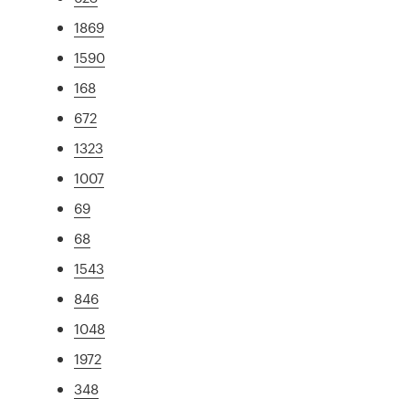
1869
1590
168
672
1323
1007
69
68
1543
846
1048
1972
348