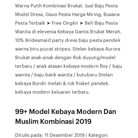
Warna Putih Kombinasi Brokat. Jual Baju Pesta
Model Dress, Gaun Pesta Harga Miring, Busana
Pesta Terbaik ➤ Free Ongkir ➤ Beli Baju Pesta
Wanita di elevenia Kebaya Gamis Brukat Merah.
10% Bridesmaid party dress baju pesta pendek
warna biru pucat stripes. Stelan kebaya Aurora
Brukat anak-anak dengan Rok duyung/model
terbaru / anak atasan kebaya modern floy / baju
wanita / baju batik wanita / kutubaru Stelan
kebaya Bordir melati & rok frisket pendek.
kebaya modern keluaran terbaru.
99+ Model Kebaya Modern Dan
Muslim Kombinasi 2019
Ditulis pada: 11 Desember 2019 | Kategori: