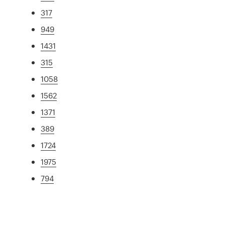
317
949
1431
315
1058
1562
1371
389
1724
1975
794