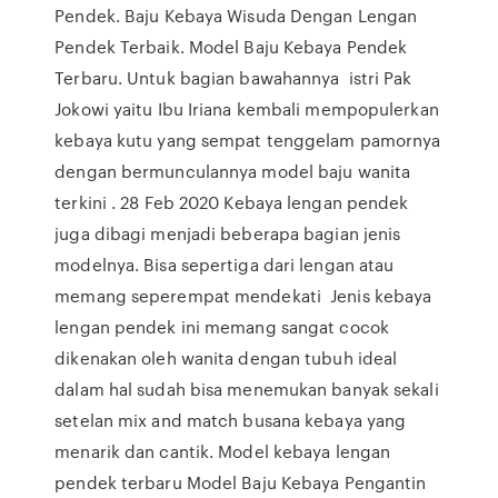
Pendek. Baju Kebaya Wisuda Dengan Lengan
Pendek Terbaik. Model Baju Kebaya Pendek
Terbaru. Untuk bagian bawahannya istri Pak
Jokowi yaitu Ibu Iriana kembali mempopulerkan
kebaya kutu yang sempat tenggelam pamornya
dengan bermunculannya model baju wanita
terkini . 28 Feb 2020 Kebaya lengan pendek
juga dibagi menjadi beberapa bagian jenis
modelnya. Bisa sepertiga dari lengan atau
memang seperempat mendekati Jenis kebaya
lengan pendek ini memang sangat cocok
dikenakan oleh wanita dengan tubuh ideal
dalam hal sudah bisa menemukan banyak sekali
setelan mix and match busana kebaya yang
menarik dan cantik. Model kebaya lengan
pendek terbaru Model Baju Kebaya Pengantin