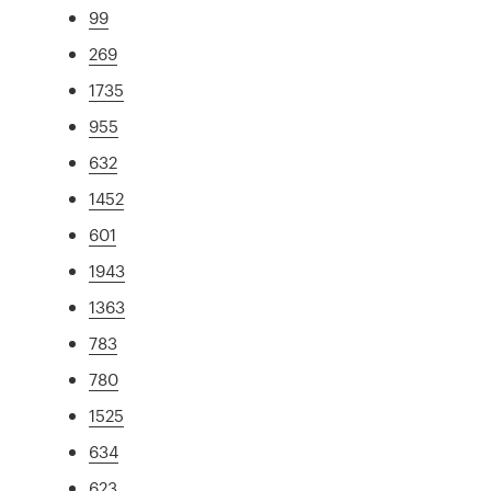
99
269
1735
955
632
1452
601
1943
1363
783
780
1525
634
623