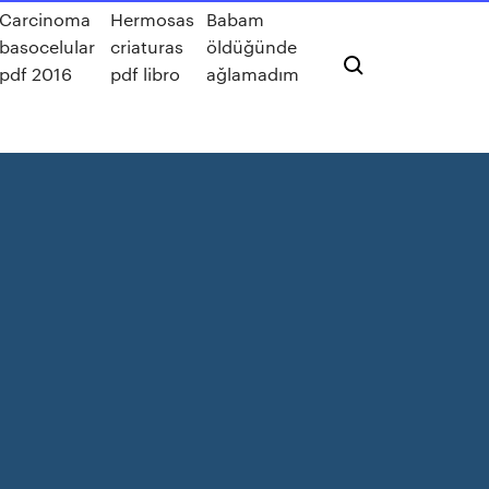
Carcinoma
Hermosas
Babam
basocelular
criaturas
öldüğünde
pdf 2016
pdf libro
ağlamadım