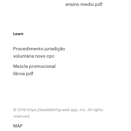
ensino medio pdf
Learn
Procedimento jurisdição
voluntária novo cpc
Mezcla promocional
libros pdf
© 2019 https://loadslibhfsp.web.app, Inc. All rights
reserved.
MAP